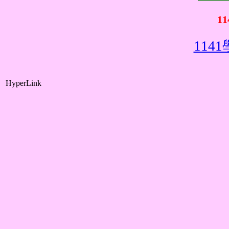
1
11
HyperLink