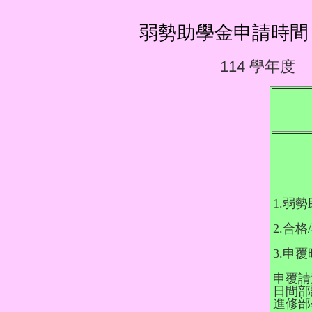
弱勢助學金申請時間：11
114 學年度
1.弱
2.合
3.申
申覆請
日間部課
進修部學