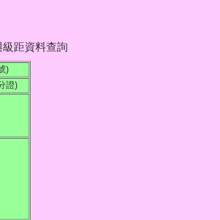
與級距資料查詢
號)
分證)